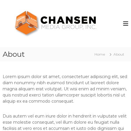
S
k
C
O
n
i
h
e
p
a
F
t
n
a
o
m
s
c
i
e
o
l
n
y
n
About
Home
About
.
t
M
M
e
e
a
n
d
n
t
Lorem ipsum dolor sit amet, consectetuer adipiscing elit, sed
y
i
S
diam nonummy nibh euismod tincidunt ut laoreet dolore
a
o
magna aliquam erat volutpat. Ut wisi enim ad minim veniam,
G
l
quis nostrud exerci tation ullamcorper suscipit lobortis nisl ut
u
r
aliquip ex ea commodo consequat.
t
o
i
u
o
Duis autem vel eum iriure dolor in hendrerit in vulputate velit
n
p
esse molestie consequat, vel illum dolore eu feugiat nulla
s
facilisis at vero eros et accumsan et iusto odio dignissim qui