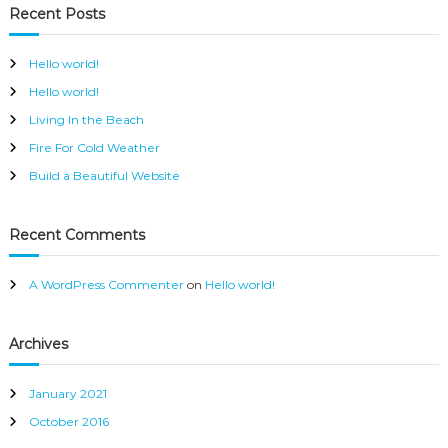
c
r
Recent Posts
h
c
h
Hello world!
f
Hello world!
o
r
Living In the Beach
:
Fire For Cold Weather
Build a Beautiful Website
Recent Comments
A WordPress Commenter
on
Hello world!
Archives
January 2021
October 2016