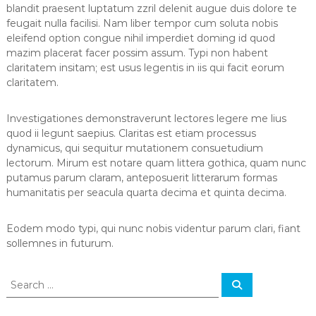
blandit praesent luptatum zzril delenit augue duis dolore te
feugait nulla facilisi. Nam liber tempor cum soluta nobis
eleifend option congue nihil imperdiet doming id quod
mazim placerat facer possim assum. Typi non habent
claritatem insitam; est usus legentis in iis qui facit eorum
claritatem.
Investigationes demonstraverunt lectores legere me lius
quod ii legunt saepius. Claritas est etiam processus
dynamicus, qui sequitur mutationem consuetudium
lectorum. Mirum est notare quam littera gothica, quam nunc
putamus parum claram, anteposuerit litterarum formas
humanitatis per seacula quarta decima et quinta decima.
Eodem modo typi, qui nunc nobis videntur parum clari, fiant
sollemnes in futurum.
S
S
e
e
a
a
r